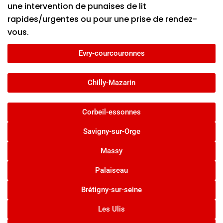
une intervention de punaises de lit
rapides/urgentes ou pour une prise de rendez-
vous.
Evry-courcouronnes
Chilly-Mazarin
Corbeil-essonnes
Savigny-sur-Orge
Massy
Palaiseau
Brétigny-sur-seine
Les Ulis