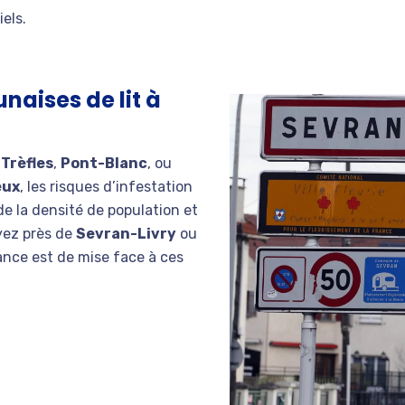
els.
naises de lit à
 Trèfles
,
Pont-Blanc
, ou
eux
, les risques d’infestation
de la densité de population et
yez près de
Sevran-Livry
ou
ilance est de mise face à ces