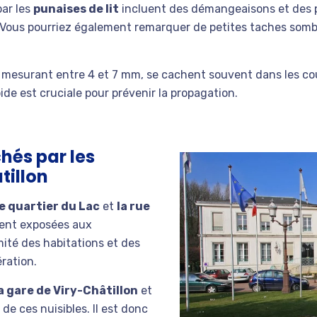
par les
punaises de lit
incluent des démangeaisons et des pi
ou. Vous pourriez également remarquer de petites taches somb
t mesurant entre 4 et 7 mm, se cachent souvent dans les cou
de est cruciale pour prévenir la propagation.
chés par les
tillon
le quartier du Lac
et
la rue
ment exposées aux
mité des habitations et des
ération.
a gare de Viry-Châtillon
et
 de ces nuisibles. Il est donc