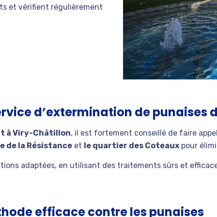
ts et vérifient régulièrement
ervice d’extermination de punaises de
it à Viry-Châtillon
, il est fortement conseillé de faire app
ue de la Résistance
et
le quartier des Coteaux
pour élimi
ions adaptées, en utilisant des traitements sûrs et efficace
thode efficace contre les punaises